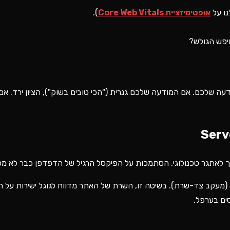
נו על
אופטימיזציית Core Web Vitals
).
ה שלכם. אם המודעה שלכם גנרית ("הכי טובים בשוק"), הציון ירד. אם
(מעקב צד-שרת). בשיטה זו, השרת של האתר מדווח לגוגל ישירות על הר