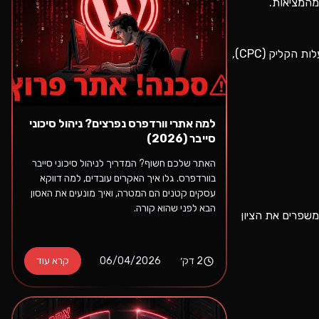
ע גבוה יותר. ב-2026, ההנחה הזו רחוקה מהמציאות.
במדריך טכני זה נצלול אל מתחת למכסה המנוע של מערכת הפרסום. נסביר מהו ה-Quality Score, איך מהירות האתר משפיעה ישירות על עלות הקליק (CPC),
למה אתרי וורדפרס נפרצים? ניהול סיכוני
סייבר (2026)
האתר שלכם חשוף? המדריך לניהול סיכוני סייבר
בוורדפרס. גלו איך האקרים עובדים, למה דווקא
עסקים קטנים הם המטרה, ואיך מונעים את האסון
הבא לפני שהוא קורה.
 מעליו. אז איך משפרים את הציון
2
דק׳
06/04/2026
קרא עוד