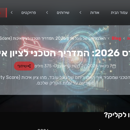
עמוד הבית
אודות
שירותים
פרויקטים
ב
ת
›
Blog
›
האלגוריתם של גוגל אדס 2026: המדריך הטכני לציון איכות (Quality Score)
Quali)
7 בינואר 2026
2
דקות קריאה
0
•
375
מילים
שיתוף
משפיעה על עלות הקליק שלכם.
 לקליק?