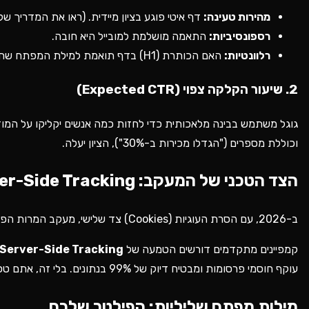
מהירות טעינה:
דף איטי פוגע בציון מיידית. (ראו את המדריך של
רספונסיביות:
התאמה מושלמת למובייל היא חובה.
רלוונטיות:
האם הכותרת (H1) בדף תואמת למילת המפתח שחיפש הגולש?
2. שיעור הקלקה צפוי (Expected CTR)
גוגל משתמש בבינה מלאכותית כדי לחזות כמה אנשים יקליקו על המודע
וכוללת מספרים ("הגדלו מכירות ב-30%"), הציון יעלה.
הצד הטכני של המעקב: Server-Side Tracking
ב-2026, עם הסרת העוגיות (Cookies) צד שלישי, מעקב המרות הפך לאתגר טכנולוגי. הסתמכות על הפיקסל הרגיל של הדפדפן כבר לא מספיקה.
קמפיינים מתקדמים דורשים הטמעה של
Server-Side Tracking
עוקף חוסמי פרסומות ומבטיח דיוק של 99% בנתונים. בלי זה, אתם טסים בערפל.
מילות מפתח שליליות: הפילטר שלכם