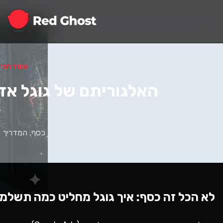
עמוד הבי
האלגוריתם של גוגל אדס 2026: המדריך הטכני לציון איכות (ty Score
לא הכל זה כסף: איך גוגל מחליט כמה תשלמו