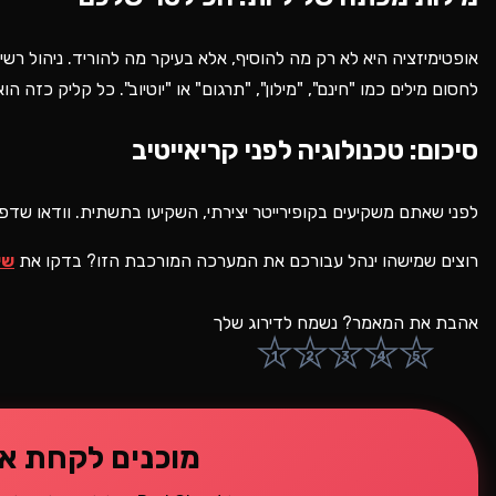
אופטימיזציה היא לא רק מה להוסיף, אלא בעיקר מה להוריד. ניהול רש
לחסום מילים כמו "חינם", "מילון", "תרגום" או "יוטיוב". כל קליק כזה הו
סיכום: טכנולוגיה לפני קריאייטיב
לפני שאתם משקיעים בקופירייטר יצירתי, השקיעו בתשתית. וודאו שדפי
רוצים שמישהו ינהל עבורכם את המערכה המורכבת הזו? בדקו את
שי
אהבת את המאמר? נשמח לדירוג שלך
★
★
★
★
★
1
2
3
4
5
מוכנים לקחת א