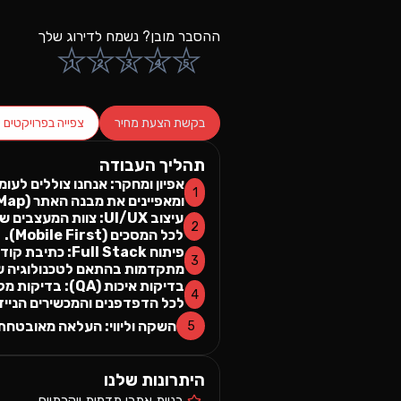
ההסבר מובן? נשמח לדירוג שלך
★
★
★
★
★
1
2
3
4
5
בקשת הצעת מחיר
צפייה בפרויקטים 
תהליך העבודה
אפיון ומחקר: אנחנו צוללים לע
1
ומאפיינים את מבנה האתר (Site Map).
2
לכל המסכים (Mobile First).
פיתוח ull Stack
3
מתקדמות בהתאם לטכנולוגיה ש
בדיקות איכות (A
4
לכל הדפדפנים והמכשירים הנייד
השקה וליווי: העלאה מאובטחת 
5
היתרונות שלנו