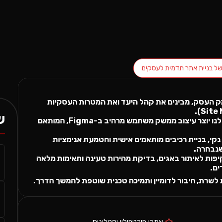
של
בניית אתר תדמית לעסקים
ומק העסק, מבינים את קהל היעד ואת המטרות העסקיות
ש
עיצוב UI/UX: צוות המעצבים שלנו יוצר עיצוב ממשק משתמש מרהיב ב-Figma, המותאם
F: כתיבת קוד נקי, בניית רכיבים מותאמים אישית והטמעת אנימציות
נבחרה.
Q): בדיקות מקיפות לאיתור באגים, בדיקת מהירות טעינה ותאימות מלאה
ים.
לשרת, חיבור לדומיין ותמיכה טכנית שוטפת להמשך הדרך.