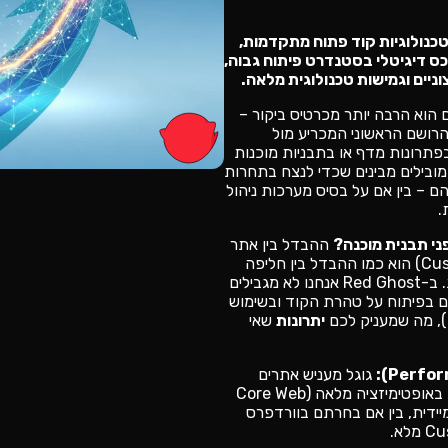
כנולוגיות קוד פתוח מתקדמות,
Elementor. בניית נכס דיגיטלי בסטנדרט פיתוח גבוה,
וניים וגמישות טכנולוגית מלאה.
2026, האתר שלכם הוא הרבה יותר מכרטיס ביקור –
רושם הראשוני המכריע מול
תרונות מדף או בתבניות מוכנות
ובילים מבינים שכדי לנצח בתחרות
הם – בין אם על בסיס מערכות ניהול
.
ני תבנית מוכנה?
ההבדל בין אתר
תבנית לאתר בפיתוח אישי (Custom Made) הוא כמו ההבדל בין חליפה
מקניון לחליפה שנתפרה אצל חייט עילית. ב-Red Ghost אנחנו לא מגבילים
 בפיתוח על טהרת הקוד ובשימוש
יתרונות
שאי
גוגל מעניש אתרים
איטיים. אתרי התדמית שלנו נבנים באופטימיזציה מלאה (Core Web
 מיידית, בין אם בחרתם בוורדפרס