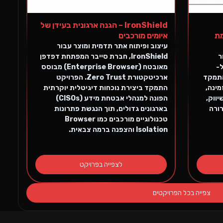
IronShield – הגנה ארגונית בעידן של
מת
איומים מורכבים
עיצוב ופיתוח אתר תדמית ומוצר עבור
ר
IronShield, חברת סייבר המפתחת דפדפן
מת ל-
מאובטח (Enterprise Browser) מבוסס
רויקט התמקד
ארכיטקטורת Zero Trust. הפרויקט
מינה,
התמקד ביצירת נוכחות דיגיטלית יוקרתית
ווק,
הפונה למנהלי אבטחת מידע (CISOs)
רורה
בארגונים גדולים, תוך הנגשת פתרונות
טכנולוגיים מורכבים כמו Browser
Isolation והצפנה ברמה צבאית.
לצפייה בפרויקט
צפייה בכל הפרויקטים