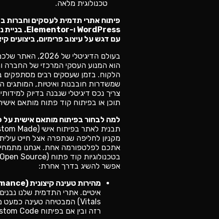
טכנולוגית מלאה.
פיתוח אתרי תדמית לעסקים וחברות בט
WordPress ו-
עם דגש על עיצוב פרימיום, ביצועים קיצ
בעולם הדיגיטלי של 
הוא המנוע העסקי המרכזי של החברה וה
הלקוח. בזמן שעסקים רבים מסתפקים בפ
שמשדרות חובבנות ואיטיות, המותגים המ
צריך נכס דיגיטלי שנבנה בדיוק למידותי
תוכן או בפיתוח קוד פתוח מותאם אישית
למה לבחור בפיתוח מותאם אישית על פ
אתכם לפלטפורמה אחת. אנחנו מתמחים
בטכנולוגיות קוד פתוח (Open Source), מה שמעניק לכם
אפשר להשיג בדרך אחרת:
מהירות טעינה קיצונית (Performance):
Vitals) המבטיחה טעינה כמעט
רזה ובין אם בפיתוח Custom Code מלא.