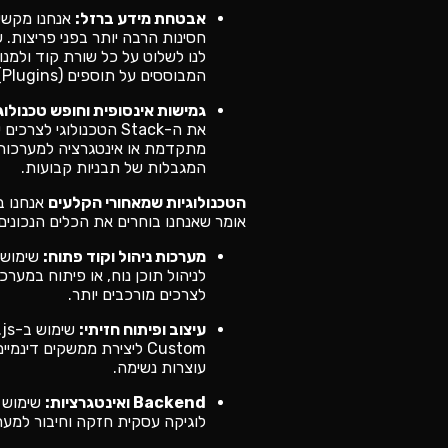
אבטחת מידע ברזל:
אנחנו מקשיח
חסינות הרבה יותר בפני פריצות.
לנו לשלוט על כל שורת קוד ולמנ
המבוססים על תוספים (Plugins) מיותרים.
גמישות אינסופית וחופש טכנולוגי
את ה-Stack הטכנולוגי לצ
המגבלות של תבניות קבועות.
הטכנולוגיות שמאחורי הקלעים
אנחנו בי
אומר שאנחנו בוחרים את הכלים הנכונים
מערכות ניהול וקוד פתוח:
לניהול תוכן נוח, או פיתוח במער
לצרכים מורכבים יותר.
עיצוב ופיתוח חזיתי:
Custom ליצירת ממשקים דינמ
עוצרות נשימה.
Backend ואינטגרציות:
לוגיקה עסקית חזקה וחיבור למערכות ח