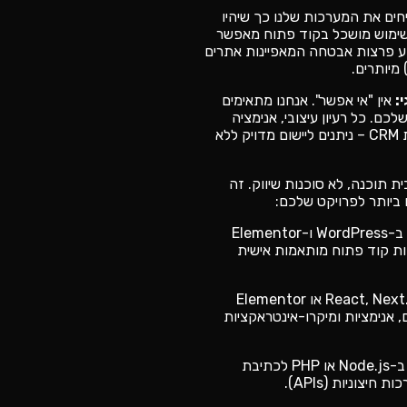
ים את המערכות שלנו כך שיהיו
 שימוש מושכל בקוד פתוח מאפשר
וע פרצות אבטחה המאפיינות אתרים
:
אין "אי אפשר". אנחנו מתאימים
רכים שלכם. כל רעיון עיצובי, אנימציה
מתקדמת או אינטגרציה למערכות CRM – ניתנים ליישום מדויק ללא
ת תוכנה, לא סוכנות שיווק. זה
 ביותר לפרויקט שלכם:
שימוש ב-WordPress ו-Elementor
כות קוד פתוח מותאמות אישית
שימוש ב-React, Next.js או Elementor
יים, אנימציות ומיקרו-אינטראקציות
שימוש ב-Node.js או PHP לכתיבת
יצוניות (APIs).