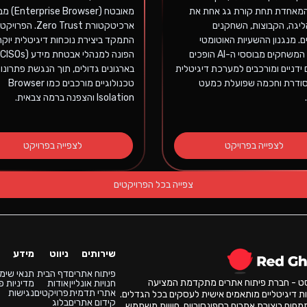
המאחדת תחת קורת גג אחת את
מאובטח ( Browser
ליגה, הקבוצות, השחקנים
ארכיטקטורת Zero Trust. הפרויקט
ם. מנגנון ההשעיות האוטומטי
התמקד ביצירת נוכחות דיגיטלית יוק
ותקצירי המשחקים מבוססי ה-AI הופכים
 ידניים ומורכבים למערכת דיגיטלית
בארגונים גדולים, תוך הנגשת פתרונו
ודרת וחכמה שפועלת כמעט
טכנולוגיים מורכבים כמו Browser
Isolation והצפנה ברמה צבאית.
לצפייה בפרויקט
לצפייה בפרויקט
צפייה בכל הפרויקטים
שירותים
ניווט
מידע
פיתוח אתרים
דף הבית
תנאי שימ
סט - חברת פיתוח אתרים מתקדמת המציעה
חנויות אונליין
אודות
מדיניות פ
אתרי תדמית
פרויקטים
נגישות
ת דיגיטליים מותאמים אישית לעסקים בכל הגדלים.
קידום אתרים
בלוג
מחים ביצירת אתרים רספונסיביים, חוויות משתמש