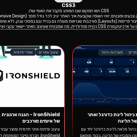
CSS3
CSS הוא המקום שבו המותג מקבל את האופי שלו.
בעים ופונטים; זוהי השפה שקובעת איך האתר יגיב לכל גודל מסך (Responsive Design).
לרית, מה שמבטיח שעיצוב האתר יישאר עקבי ויציב לאורך שנים.
תרים
מערכות ניהול
עיצוב אתרים
אתרי תדמית
ניהול ליגת כדורגל ואתר
IronShield – הגנה ארגוני
של הליגה
של איומים מורכבים
יהול מלאה לליגת כדורגל יחד עם
עיצוב ופיתוח אתר תדמית ומוצר עבור
כן והמגזין של הליגה, בקוד מותאם
IronShield, חברת סייבר המפתחת