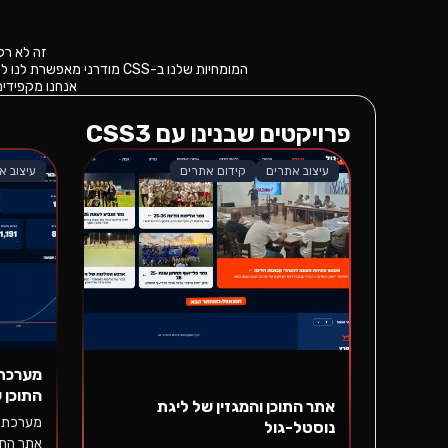
זה לא רק צ
המומחיות שלנו ב-CSS מודרני מאפשרת לנו ליצור פריסות (Layouts) מורכבות שנראות מעולה גם בנייד וגם במסכי ענק, ללא שימוש בקוד Javascript מיותר שמאט את האתר.
אנחנו מקפידים על ארכיטקטורת CSS נקייה ומודו
פרויקטים שבנינו עם
CSS3
עיצוב אתרים
קידום אתרים
עיצוב א
מערכת 
התוכן 
אתר התוכן והמגזין של ליגת
מערכת נ
נוסטל-גול
אתר התו