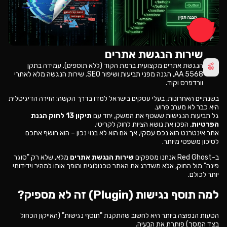
שירות הנגשת אתרים
הנגשת אתרים מקצועית ברמת הקוד (ללא תוספים). עמידה בתקן
5568 AA, הגנה מפני תביעות ושיפור SEO. שירות הנגשה מלא לאתרי
וורדפרס וקוד.
בשנתיים האחרונות, בעלי עסקים בישראל למדו בדרך הקשה: הזירה הדיגיטלית
היא כבר לא מערב פרוע.
גל תביעות הנגישות ששטף את המשק, יחד עם
תיקון 13 לחוק הגנת
הפרטיות
, הפכו את נושא הציות לחוק לקריטי.
אתר אינטרנט הוא נכס עסקי, אך אם הוא לא בנוי נכון – הוא חושף אתכם
לסיכון משפטי מיותר.
ב-Red Ghost אנחנו מספקים
שירות הנגשת אתרים
מלא, שלא רק "סוגר
פינה" מול החוק, אלא משדרג את האתר טכנולוגית והופך אותו למהיר וידידותי
יותר לכולם.
למה תוסף נגישות (Plugin) זה לא מספיק?
הטעות הנפוצה ביותר היא לחשוב שהתקנת "תוסף נגישות" (האייקון הכחול
בצד המסך) פותרת את הבעיה.