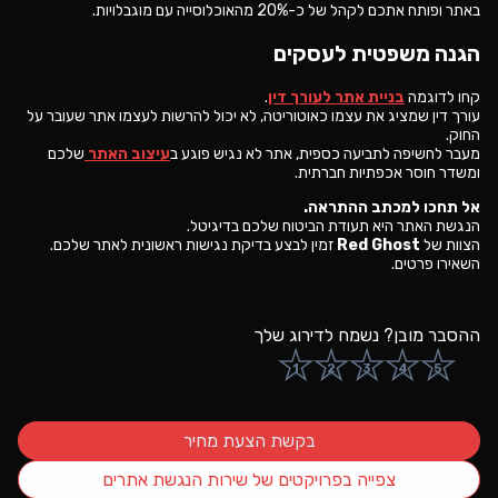
באתר ופותח אתכם לקהל של כ-20% מהאוכלוסייה עם מוגבלויות.
הגנה משפטית לעסקים
קחו לדוגמה
בניית אתר לעורך דין
.
עורך דין שמציג את עצמו כאוטוריטה, לא יכול להרשות לעצמו אתר שעובר על
החוק.
מעבר לחשיפה לתביעה כספית, אתר לא נגיש פוגע ב
עיצוב האתר
שלכם
ומשדר חוסר אכפתיות חברתית.
אל תחכו למכתב ההתראה.
הנגשת האתר היא תעודת הביטוח שלכם בדיגיטל.
הצוות של
Red Ghost
זמין לבצע בדיקת נגישות ראשונית לאתר שלכם.
השאירו פרטים.
ההסבר מובן? נשמח לדירוג שלך
★
★
★
★
★
1
2
3
4
5
בקשת הצעת מחיר
צפייה בפרויקטים של
שירות הנגשת אתרים