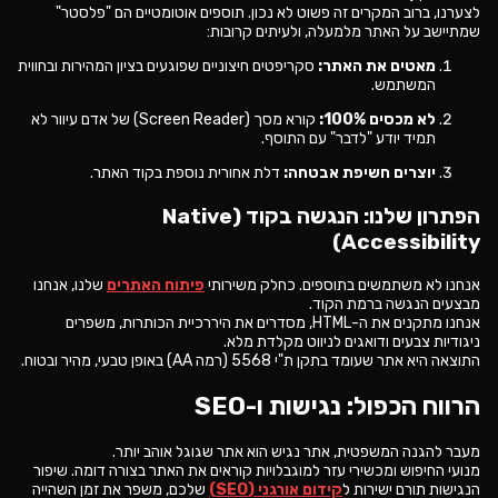
לצערנו, ברוב המקרים זה פשוט לא נכון. תוספים אוטומטיים הם "פלסטר"
שמתיישב על האתר מלמעלה, ולעיתים קרובות:
מאטים את האתר:
סקריפטים חיצוניים שפוגעים בציון המהירות ובחווית
המשתמש.
לא מכסים 100%:
קורא מסך (Screen Reader) של אדם עיוור לא
תמיד יודע "לדבר" עם התוסף.
יוצרים חשיפת אבטחה:
דלת אחורית נוספת בקוד האתר.
הפתרון שלנו: הנגשה בקוד (Native
Accessibility)
אנחנו לא משתמשים בתוספים. כחלק משירותי
פיתוח האתרים
שלנו, אנחנו
מבצעים הנגשה ברמת הקוד.
אנחנו מתקנים את ה-HTML, מסדרים את היררכיית הכותרות, משפרים
ניגודיות צבעים ודואגים לניווט מקלדת מלא.
התוצאה היא אתר שעומד בתקן ת"י 5568 (רמה AA) באופן טבעי, מהיר ובטוח.
הרווח הכפול: נגישות ו-SEO
מעבר להגנה המשפטית, אתר נגיש הוא אתר שגוגל אוהב יותר.
מנועי החיפוש ומכשירי עזר למוגבלויות קוראים את האתר בצורה דומה. שיפור
הנגישות תורם ישירות ל
קידום אורגני (SEO)
שלכם, משפר את זמן השהייה