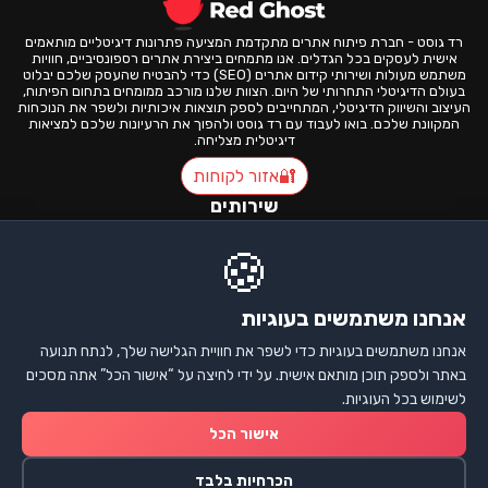
רד גוסט - חברת פיתוח אתרים מתקדמת המציעה פתרונות דיגיטליים מותאמים
אישית לעסקים בכל הגדלים. אנו מתמחים ביצירת אתרים רספונסיביים, חוויות
משתמש מעולות ושירותי קידום אתרים (SEO) כדי להבטיח שהעסק שלכם יבלוט
בעולם הדיגיטלי התחרותי של היום. הצוות שלנו מורכב ממומחים בתחום הפיתוח,
העיצוב והשיווק הדיגיטלי, המתחייבים לספק תוצאות איכותיות ולשפר את הנוכחות
המקוונת שלכם. בואו לעבוד עם רד גוסט ולהפוך את הרעיונות שלכם למציאות
דיגיטלית מצליחה.
🔐
אזור לקוחות
שירותים
פיתוח אתרים
🍪
חנויות אונליין
אתרי תדמית
קידום אתרים
ניווט
אנחנו משתמשים בעוגיות
דף הבית
אנחנו משתמשים בעוגיות כדי לשפר את חוויית הגלישה שלך, לנתח תנועה
אודות
פרויקטים
באתר ולספק תוכן מותאם אישית. על ידי לחיצה על “אישור הכל” אתה מסכים
בלוג
לשימוש בכל העוגיות.
צור קשר
מידע
אישור הכל
תנאי שימוש
קבלת
מדיניות פרטיות
הכרחיות בלבד