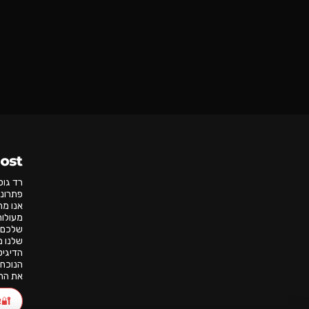
רד גו
פתרונו
אנו מת
שלכם י
שלנו מ
הדיגיט
הנוכחו
את הרע
🔐
א