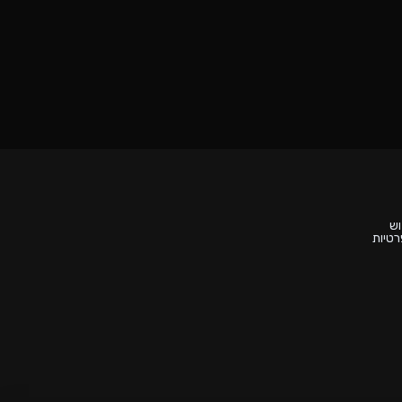
וש
רטיות