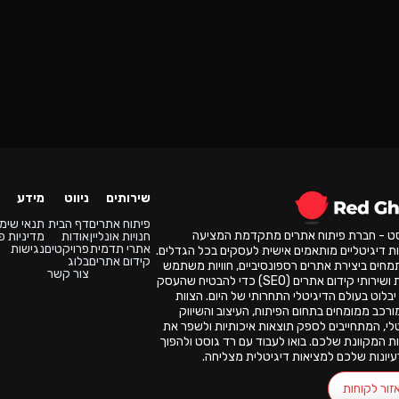
שירותים
ניווט
מידע
פיתוח אתרים
דף הבית
תנאי שימ
סט - חברת פיתוח אתרים מתקדמת המציעה
חנויות אונליין
אודות
מדיניות פ
אתרי תדמית
פרויקטים
נגישות
ת דיגיטליים מותאמים אישית לעסקים בכל הגדלים.
קידום אתרים
בלוג
מחים ביצירת אתרים רספונסיביים, חוויות משתמש
צור קשר
מעולות ושירותי קידום אתרים (SEO) כדי להבטיח שהעסק
בלוט בעולם הדיגיטלי התחרותי של היום. הצוות
ורכב ממומחים בתחום הפיתוח, העיצוב והשיווק
לי, המתחייבים לספק תוצאות איכותיות ולשפר את
ת המקוונת שלכם. בואו לעבוד עם רד גוסט ולהפוך
יונות שלכם למציאות דיגיטלית מצליחה.
זור לקוחות