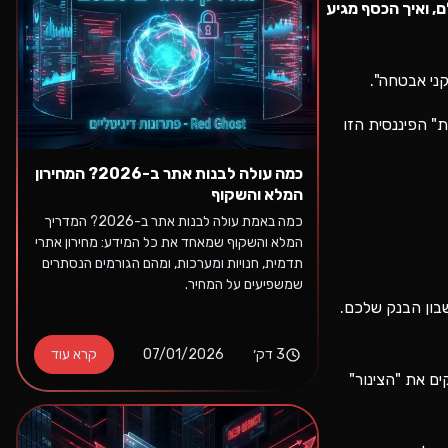
, ואיך הכסף מגיע
" הפיננסית הזו
כמה עולה לבנות אתר ב-2026? המחירון
המלא והשקוף
כמה באמת עולה לבנות אתר ב-2026? המדריך
המלא והשקוף שמאחד את כל המידע: מחירון אתרי
תדמית, חנויות ומערכות, ומהם הגורמים הנסתרים
שמשפיעים על המחיר.
בון הבנק שלכם.
3
דק׳
07/01/2026
קרא עוד
רדקום, יעד שריג, PayPal). הם מספקים את "הצינור"