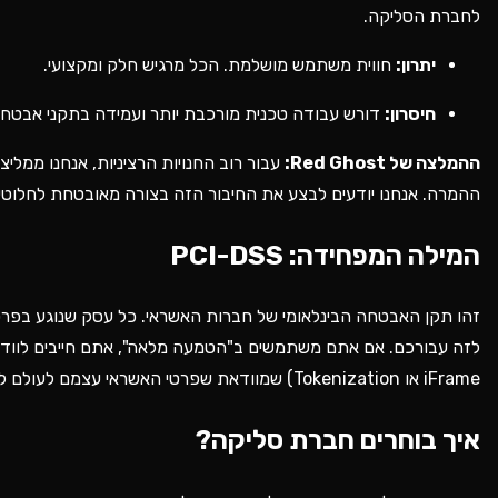
לחברת הסליקה.
יתרון:
חווית משתמש מושלמת. הכל מרגיש חלק ומקצועי.
חיסרון:
דורש עבודה טכנית מורכבת יותר ועמידה בתקני אבטחה
ההמלצה של Red Ghost:
עבור רוב החנויות הרציניות, אנחנו ממליצ
ההמרה. אנחנו יודעים לבצע את החיבור הזה בצורה מאובטחת לחלוטין
המילה המפחידה: PCI-DSS
זהו תקן האבטחה הבינלאומי של חברות האשראי. כל עסק שנוגע בפרט
iFrame או Tokenization) שמוודאת שפרטי האשראי עצמם לעולם לא נשמרים בבסיס הנתונים של האתר. זה קריטי!
איך בוחרים חברת סליקה?