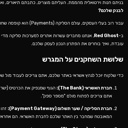
בניתם חנות וירטואלית מהממת. העליתם מוצרים, כתבתם תיאורים, ו
לבנק שלכם?
עבור רוב בעלי העסקים, עולם הסליקה (Payments) הוא קופסה שחורה ומפחידה, מלאה במושגים כמו "מסופים", "עמלות", "פרוטוקולים" ו"תקני אבטחה".
ב-
Red Ghost
, אנחנו מחברים עשרות אתרים למערכות סליקה מדי ש
עובדת, ואיך בוחרים את הפתרון הנכון לעסק שלכם.
שלושת השחקנים על המגרש
כדי שלקוח יוכל לגהץ אשראי באתר שלכם, אתם צריכים לעבוד מול של
חברת האשראי (The Bank):
הגוף שמנפיק את הכרטיס (ישרא
אתם צריכים לפתוח מולם "מספר ספק".
חברת הסליקה / שער תשלום (Payment Gateway):
המאובטח שמחבר בין האתר שלכם לחברת האשראי. הם אחראים 