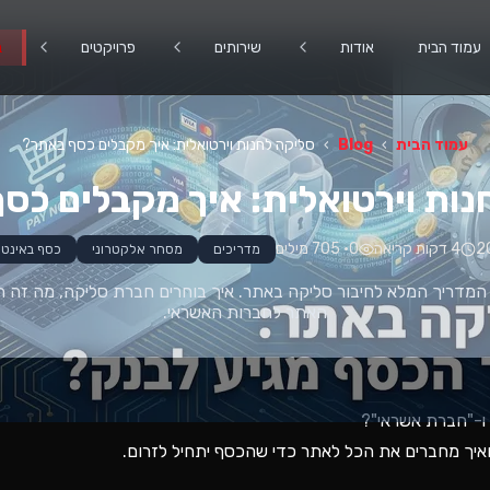
עמוד הבית
אודות
שירותים
פרויקטים
ב
עמוד הבית
›
Blog
›
סליקה לחנות וירטואלית: איך מקבלים כסף באתר?
נות וירטואלית: איך מקבלים כס
4
דקות קריאה
0
•
705
מילים
מדריכים
מסחר אלקטרוני
כסף באינט
האתר לחברות האשראי.
 ו-"חברת אשראי"?