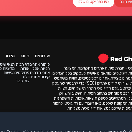
וץ חינם
צפו בפרויקטים שלנו
שירותים
ניווט
מידע
פיתוח אתרים
דף הבית
תנאי שימ
סט - חברת פיתוח אתרים מתקדמת המציעה
חנויות אונליין
אודות
מדיניות פ
אתרי תדמית
פרויקטים
נגישות
ת דיגיטליים מותאמים אישית לעסקים בכל הגדלים.
קידום אתרים
בלוג
מחים ביצירת אתרים רספונסיביים, חוויות משתמש
צור קשר
מעולות ושירותי קידום אתרים (SEO) כדי להבטיח שהעסק
בלוט בעולם הדיגיטלי התחרותי של היום. הצוות
ורכב ממומחים בתחום הפיתוח, העיצוב והשיווק
לי, המתחייבים לספק תוצאות איכותיות ולשפר את
ת המקוונת שלכם. בואו לעבוד עם רד גוסט ולהפוך
יונות שלכם למציאות דיגיטלית מצליחה.
זור לקוחות
© כל הזכויות שמורות
2026
Red Ghost ©
ך, לנתח תנועה באתר ולספק תוכן מותאם אישית. על ידי לחיצה על “אישור הכל” אתה