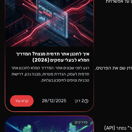
 על אפשרויות
איך לתכנן אתר תדמית מנצח? המדריך
המלא לבעלי עסקים (2026)
עבר לדף מאובטח שנמצא בשרתים של חברת הסליקה (למשל, דף של Cardcom). הוא מזין שם את הפרטים,
רגע לפני שבונים אתר: המדריך המלא לתכנון אתר
תדמית לעסק. הגדרת מטרות, מבנה נכון, דרישות
טכניות וטיפים לחיסכון בעלויות.
2
דק׳
28/12/2025
קרא עוד
מדריכים
הלקוח מזין את פרטי האשראי ישירות בדף הקופה (Checkout) באתר שלכם, בלי לעבור לשום מקום אחר. הטופס מחובר ב"צינור" נסתר (API)