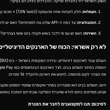
השוק הישראלי רווי בחברות סליקה. ההבדלים ביניהן הם בעיקר:
העמלות:
חלק לוקחות אחוז מהעסקה (למשל 1.5%) + סכום קבוע (למשל 1 ש"ח), וחלק לוקחות דמי מנוי חודשיים קבועים.
הטכנולוגיה:
עד כמה ה-API שלהן נוח למפתחים? האם יש להן תוסף מוכן לווקומרס (WooCommerce)?
השירות:
האם יש עם מי לדבר כשיש תקלה ביום שישי בצהריים?
לא רק אשראי: הכוח של הארנקים הדיגיטליים (Bit, Apple Pay, Google Pay ו-ypal
העולם עובר לארנקים דיגיטליים, ובזירה המקומית בישראל – ביט (Bit) הוא שחקן שאי אפשר להתעלם ממנו.
את הצורך לקום מהספה, לחפש את הארנק ולהקליד 16 ספרות.
היום, תשלום בביט הוא סטנדרט באתרי איקומרס שמסיר חסמים ומקצר 
אנחנו ממליצים בחום לוודא שחברת הסליקה שבחרתם תומכת באפשרוי
לסיכום: תנו למקצוענים לחבר את הצנרת