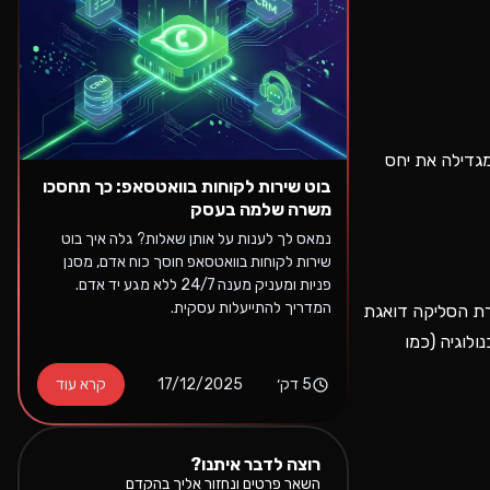
גדילה את יחס
בוט שירות לקוחות בוואטסאפ: כך תחסכו
משרה שלמה בעסק
נמאס לך לענות על אותן שאלות? גלה איך בוט
שירות לקוחות בוואטסאפ חוסך כוח אדם, מסנן
פניות ומעניק מענה 24/7 ללא מגע יד אדם.
המדריך להתייעלות עסקית.
רת הסליקה דואגת
שאנחנו משתמשים בטכנולוגיה (כמו
5
דק׳
17/12/2025
קרא עוד
רוצה לדבר איתנו?
השאר פרטים ונחזור אליך בהקדם