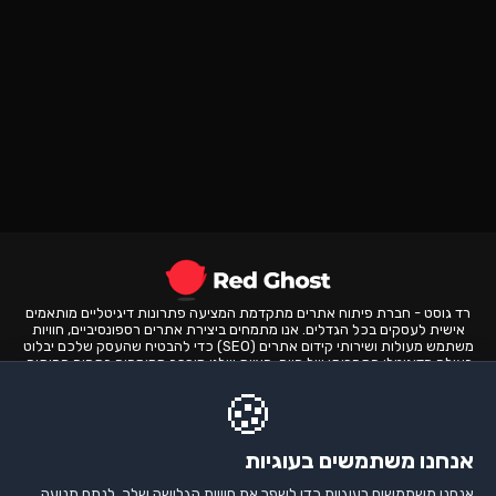
רד גוסט - חברת פיתוח אתרים מתקדמת המציעה פתרונות דיגיטליים מותאמים
אישית לעסקים בכל הגדלים. אנו מתמחים ביצירת אתרים רספונסיביים, חוויות
משתמש מעולות ושירותי קידום אתרים (SEO) כדי להבטיח שהעסק שלכם יבלוט
בעולם הדיגיטלי התחרותי של היום. הצוות שלנו מורכב ממומחים בתחום הפיתוח,
העיצוב והשיווק הדיגיטלי, המתחייבים לספק תוצאות איכותיות ולשפר את הנוכחות
🍪
המקוונת שלכם. בואו לעבוד עם רד גוסט ולהפוך את הרעיונות שלכם למציאות
דיגיטלית מצליחה.
🔐
אזור לקוחות
אנחנו משתמשים בעוגיות
שירותים
אנחנו משתמשים בעוגיות כדי לשפר את חוויית הגלישה שלך, לנתח תנועה